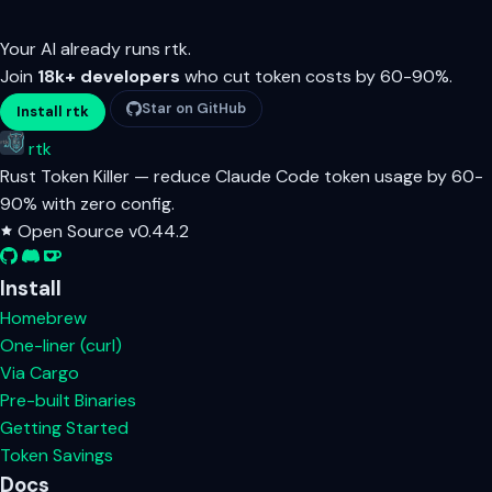
Your AI already runs rtk.
Join
18k+ developers
who cut token costs by 60-90%.
Star on GitHub
Install rtk
rtk
Rust Token Killer — reduce Claude Code token usage by 60-
90% with zero config.
Open Source
v0.44.2
Install
Homebrew
One-liner (curl)
Via Cargo
Pre-built Binaries
Getting Started
Token Savings
Docs