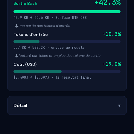
+42.3%
Sortie Bash
40.9 KB → 23.6 KB · Surface RTK OSS
↓
une partie des tokens d’entrée
+10.3%
Tokens d’entrée
557.8K → 500.2K · envoyé au modèle
↓
facturé par token et en plus des tokens de sortie
+19.0%
Coût (USD)
$0.4903 → $0.3973 · le résultat final
Détail
▾